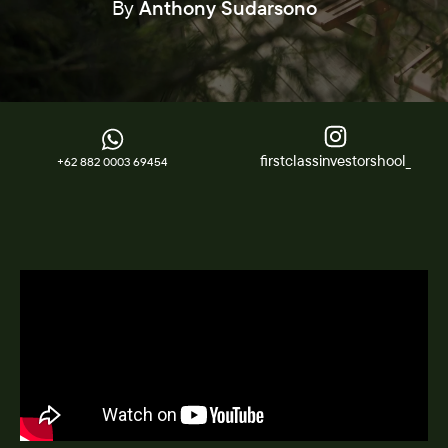
By
Anthony Sudarsono
firstclassinvestorshool_
+62 882 0003 69454