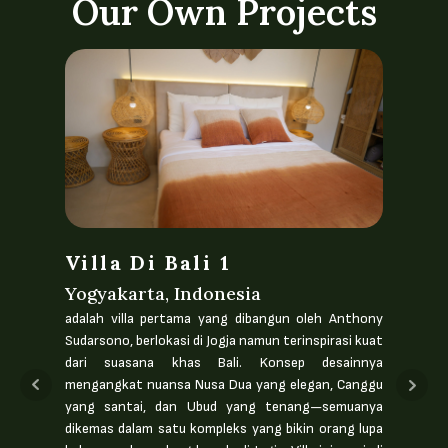
Our Own Projects
Mencari Agen
Structuring Personal
Menentukan Audience dan Karakter
Structuring PT
Setiap Daerah
Menentukan Sewa Nilai Sewa Lahan
Villa Di Bali 1
Studi Kasus
Yogyakarta, Indonesia
Vil
Skema Kerjasama Lahan
adalah villa pertama yang dibangun oleh Anthony
Yog
Sudarsono, berlokasi di Jogja namun terinspirasi kuat
masih
dari suasana khas Bali. Konsep desainnya
yang 
mengangkat nuansa Nusa Dua yang elegan, Canggu
kawa
yang santai, dan Ubud yang tenang—semuanya
batu
dikemas dalam satu kompleks yang bikin orang lupa
Selur