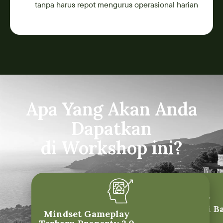
tanpa harus repot mengurus operasional harian
Apa Yang Akan Anda
Dapatkan
di Workshop ini?
Parameter Investasi Ba
Mindset Gameplay
Hunt