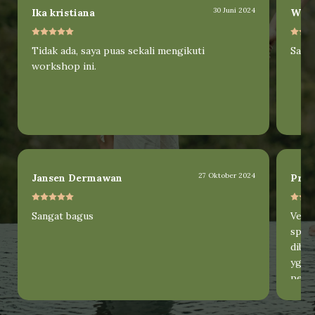
30 Juni 2024
Ika kristiana
Will
Tidak ada, saya puas sekali mengikuti
Saya
workshop ini.
Management vs. Hospitality
Pengurusan Ijin
Perjanjian
Pencarian Kontraktor dan Teknis
Tender
OTA
Operating
SOP
27 Oktober 2024
Jansen Dermawan
Prit
Sangat bagus
Very
spea
diber
yg ak
pese
disa
wakt