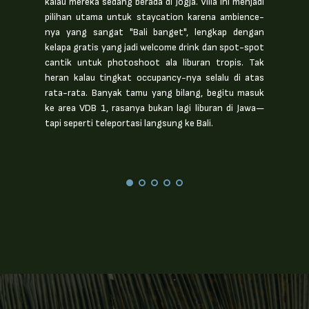
kalau mereka sedang berada di Jogja. Villa ini menjadi
prem
pilihan utama untuk staycation karena ambience-
sent
nya yang sangat "Bali banget", lengkap dengan
ekskl
kelapa gratis yang jadi welcome drink dan spot-spot
perta
cantik untuk photoshoot ala liburan tropis. Tak
tradi
heran kalau tingkat occupancy-nya selalu di atas
high
rata-rata. Banyak tamu yang bilang, begitu masuk
fasa
ke area VDB 1, rasanya bukan lagi liburan di Jawa—
dira
Mencari Agen
Mencari Core Value Products Anda
tapi seperti teleportasi langsung ke Bali.
mengi
Menentukan Audience dan Karakter
Memvisualkan ke Dalam Gambar
Uluwa
Setiap Daerah
Menentukan Sewa Nilai Sewa Lahan
Studi Kasus
Skema Kerjasama Lahan